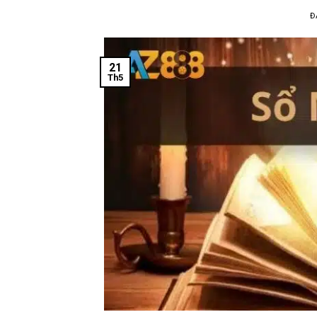
Đ
21
Th5