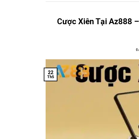
Cược Xiên Tại Az888 
Đ
22
Th5