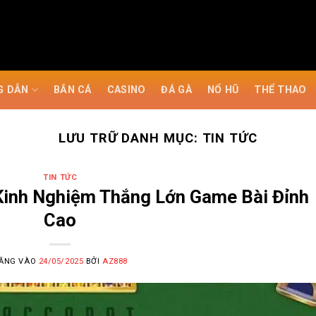
G DẪN
BẮN CÁ
CASINO
ĐÁ GÀ
NỔ HŨ
THỂ THAO
LƯU TRỮ DANH MỤC:
TIN TỨC
TIN TỨC
Kinh Nghiệm Thắng Lớn Game Bài Đỉnh
Cao
ĂNG VÀO
24/05/2025
BỞI
AZ888