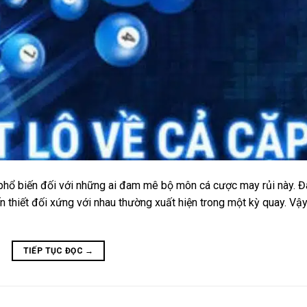
 phổ biến đối với những ai đam mê bộ môn cá cược may rủi này. Đ
n thiết đối xứng với nhau thường xuất hiện trong một kỳ quay. Vậy
TIẾP TỤC ĐỌC
→