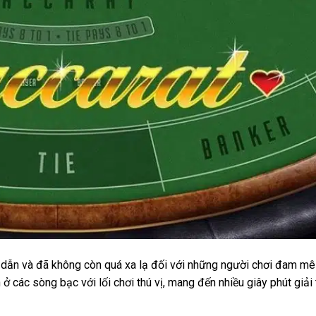
p dẫn và đã không còn quá xa lạ đối với những người chơi đam mê
ở các sòng bạc với lối chơi thú vị, mang đến nhiều giây phút giải t