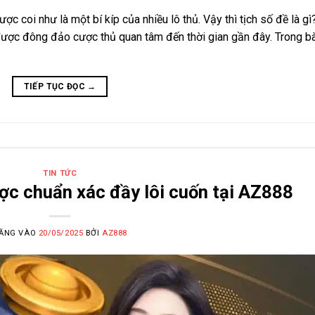
ợc coi như là một bí kíp của nhiều lô thủ. Vậy thì tịch số đề là gì
ược đông đảo cược thủ quan tâm đến thời gian gần đây. Trong bà
TIẾP TỤC ĐỌC
→
TIN TỨC
ược chuẩn xác đầy lôi cuốn tại AZ888
ĂNG VÀO
20/05/2025
BỞI
AZ888