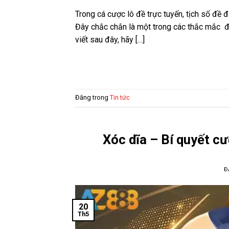
Trong cá cược lô đề trực tuyến, tịch số đề đư
Đây chắc chắn là một trong các thắc mắc đ
viết sau đây, hãy […]
Đăng trong
Tin tức
Xóc dĩa – Bí quyết c
Đ
20
Th5