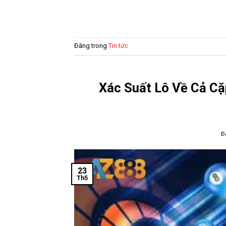
Đăng trong
Tin tức
Xác Suất Lô Về Cả Cặ
Đ
23
Th5