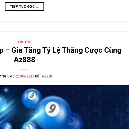
TIẾP TỤC ĐỌC
→
TIN TỨC
p – Gia Tăng Tỷ Lệ Thắng Cược Cùng
Az888
ĂNG VÀO
23/05/2025
BỞI
AZ888