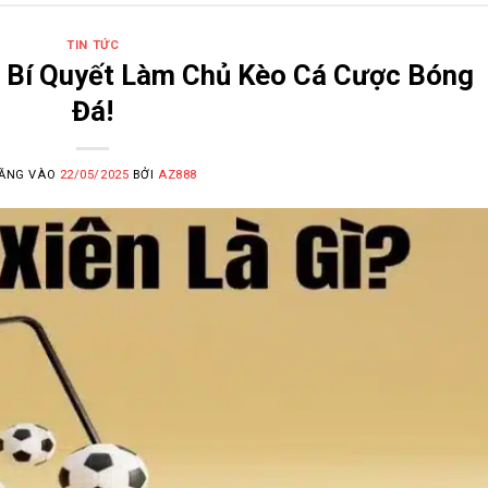
TIN TỨC
– Bí Quyết Làm Chủ Kèo Cá Cược Bóng
Đá!
ĂNG VÀO
22/05/2025
BỞI
AZ888