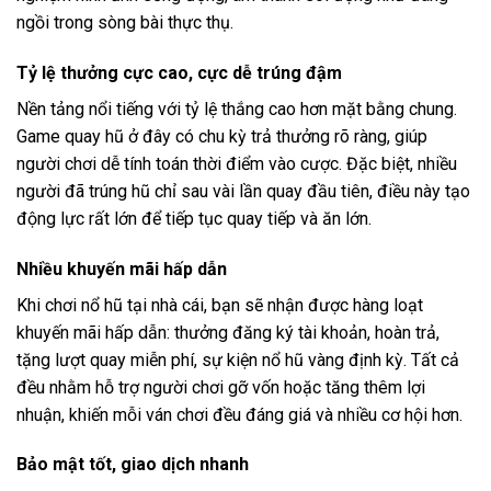
ngồi trong sòng bài thực thụ.
Tỷ lệ thưởng cực cao, cực dễ trúng đậm
Nền tảng nổi tiếng với tỷ lệ thắng cao hơn mặt bằng chung.
Game quay hũ ở đây có chu kỳ trả thưởng rõ ràng, giúp
người chơi dễ tính toán thời điểm vào cược. Đặc biệt, nhiều
người đã trúng hũ chỉ sau vài lần quay đầu tiên, điều này tạo
động lực rất lớn để tiếp tục quay tiếp và ăn lớn.
Nhiều khuyến mãi hấp dẫn
Khi chơi nổ hũ tại nhà cái, bạn sẽ nhận được hàng loạt
khuyến mãi hấp dẫn: thưởng đăng ký tài khoản, hoàn trả,
tặng lượt quay miễn phí, sự kiện nổ hũ vàng định kỳ. Tất cả
đều nhằm hỗ trợ người chơi gỡ vốn hoặc tăng thêm lợi
nhuận, khiến mỗi ván chơi đều đáng giá và nhiều cơ hội hơn.
Bảo mật tốt, giao dịch nhanh