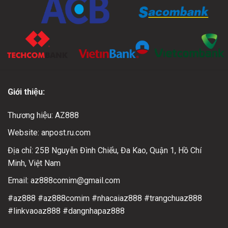
Giới thiệu:
Thương hiệu:
AZ888
Website:
anpost.ru.com
Địa chỉ:
25B Nguyễn Đình Chiểu, Đa Kao, Quận 1, Hồ Chí
Minh, Việt Nam
Email:
az888comim@gmail.com
#az888 #az888comim #nhacaiaz888 #trangchuaz888
#linkvaoaz888 #dangnhapaz888