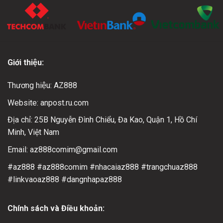
Giới thiệu:
Thương hiệu:
AZ888
Website:
anpost.ru.com
Địa chỉ:
25B Nguyễn Đình Chiểu, Đa Kao, Quận 1, Hồ Chí
Minh, Việt Nam
Email:
az888comim@gmail.com
#az888 #az888comim #nhacaiaz888 #trangchuaz888
#linkvaoaz888 #dangnhapaz888
Chính sách và Điều khoản: