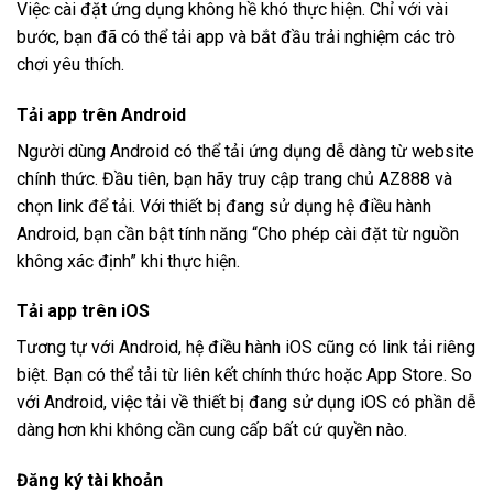
Việc cài đặt ứng dụng không hề khó thực hiện. Chỉ với vài
bước, bạn đã có thể tải app và bắt đầu trải nghiệm các trò
chơi yêu thích.
Tải app trên Android
Người dùng Android có thể tải ứng dụng dễ dàng từ website
chính thức. Đầu tiên, bạn hãy truy cập trang chủ AZ888 và
chọn link để tải. Với thiết bị đang sử dụng hệ điều hành
Android, bạn cần bật tính năng “Cho phép cài đặt từ nguồn
không xác định” khi thực hiện.
Tải app trên iOS
Tương tự với Android, hệ điều hành iOS cũng có link tải riêng
biệt. Bạn có thể tải từ liên kết chính thức hoặc App Store. So
với Android, việc tải về thiết bị đang sử dụng iOS có phần dễ
dàng hơn khi không cần cung cấp bất cứ quyền nào.
Đăng ký tài khoản