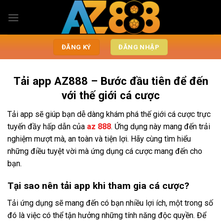
Bỏ
qua
nội
dung
ĐĂNG KÝ
ĐĂNG NHẬP
Tải app AZ888 – Bước đầu tiên để đến
với thế giới cá cược
Tải app sẽ giúp bạn dễ dàng khám phá thế giới cá cược trực
tuyến đầy hấp dẫn của
az 888
. Ứng dụng này mang đến trải
nghiệm mượt mà, an toàn và tiện lợi. Hãy cùng tìm hiểu
những điều tuyệt vời mà ứng dụng cá cược mang đến cho
bạn.
Tại sao nên tải app khi tham gia cá cược?
Tải ứng dụng sẽ mang đến có bạn nhiều lợi ích, một trong số
đó là việc có thể tận hưởng những tính năng độc quyền. Để