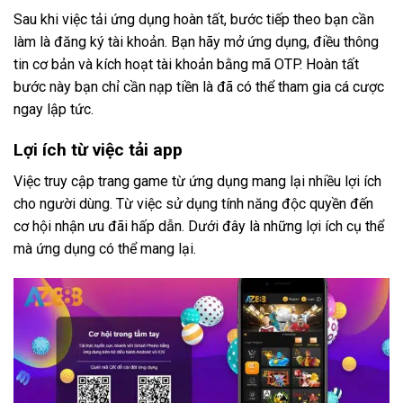
Sau khi việc tải ứng dụng hoàn tất, bước tiếp theo bạn cần
làm là đăng ký tài khoản. Bạn hãy mở ứng dụng, điều thông
tin cơ bản và kích hoạt tài khoản bằng mã OTP. Hoàn tất
bước này bạn chỉ cần nạp tiền là đã có thể tham gia cá cược
ngay lập tức.
Lợi ích từ việc tải app
Việc truy cập trang game từ ứng dụng mang lại nhiều lợi ích
cho người dùng. Từ việc sử dụng tính năng độc quyền đến
cơ hội nhận ưu đãi hấp dẫn. Dưới đây là những lợi ích cụ thể
mà ứng dụng có thể mang lại.