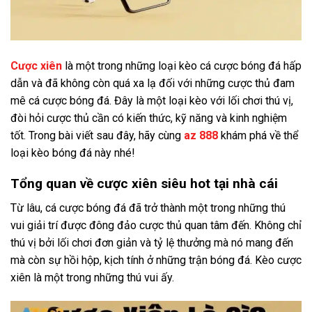
Cược xiên
là một trong những loại kèo cá cược bóng đá hấp
dẫn và đã không còn quá xa lạ đối với những cược thủ đam
mê cá cược bóng đá. Đây là một loại kèo với lối chơi thú vị,
đòi hỏi cược thủ cần có kiến thức, kỹ năng và kinh nghiệm
tốt. Trong bài viết sau đây, hãy cùng
az 888
khám phá về thể
loại kèo bóng đá này nhé!
Tổng quan về cược xiên siêu hot tại nhà cái
Từ lâu, cá cược bóng đá đã trở thành một trong những thú
vui giải trí được đông đảo cược thủ quan tâm đến. Không chỉ
thú vị bởi lối chơi đơn giản và tỷ lệ thưởng mà nó mang đến
mà còn sự hồi hộp, kịch tính ở những trận bóng đá. Kèo cược
xiên là một trong những thú vui ấy.