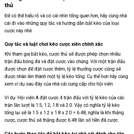
thủ
Để có thể hiểu rõ và có cái nhìn tổng quan hơn, hãy cùng nhà
cái đi vào những quy tắc và hướng dẫn bắt kèo của loại
cược này nhé.
Quy tắc và luật chơi kèo cược xiên chính xác
Khi tham gia bắt kèo, cược thủ sẽ được phép chọn nhiều
trận đấu bóng đá và đặt cược vào chúng. Với một trận đấu
được chọn để đặt cược thêm, tỷ lệ thưởng cược cũng sẽ
được nhân lên thành một tỷ lệ kèo tổng. Cụ thể hơn hãy cùng
xem ví dụ sau đây của nhà cái cung cấp cho hội viên:
Ví dụ: Hội viên A đặt cược 4 trận đấu với tỷ lệ kèo của các
trận lần lượt là 1.5, 1.2, 1.8 và 2.0. Vậy có nghĩa tỷ lệ kèo
tổng lại sẽ là 1.5 x 1.2 x 1.8 x 2.0 = 6.48, nghĩa là khi thắng
cược, cược thủ sẽ thắng được 6.48 lần số tiền đã cược.
Các bước thao tác để bắt kèo tại nhà cái dành cho tân