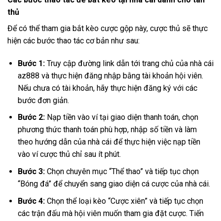
thủ
Để có thể tham gia bắt kèo cược gộp này, cược thủ sẽ thực
hiện các bước thao tác cơ bản như sau:
Bước 1:
Truy cập đường link dẫn tới trang chủ của nhà cái
az888 và thực hiện đăng nhập bằng tài khoản hội viên.
Nếu chưa có tài khoản, hãy thực hiện đăng ký với các
bước đơn giản.
Bước 2:
Nạp tiền vào ví tại giao diện thanh toán, chọn
phương thức thanh toán phù hợp, nhập số tiền và làm
theo hướng dẫn của nhà cái để thực hiện việc nạp tiền
vào ví cược thủ chỉ sau ít phút.
Bước 3:
Chọn chuyên mục “Thể thao” và tiếp tục chọn
“Bóng đá” để chuyển sang giao diện cá cược của nhà cái.
Bước 4:
Chọn thể loại kèo “Cược xiên” và tiếp tục chọn
các trận đấu mà hội viên muốn tham gia đặt cược. Tiến