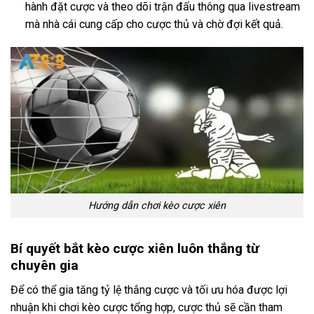
hành đặt cược và theo dõi trận đấu thông qua livestream
mà nhà cái cung cấp cho cược thủ và chờ đợi kết quả.
Hướng dẫn chơi kèo cược xiên
Bí quyết bắt kèo cược xiên luôn thắng từ
chuyên gia
Để có thể gia tăng tỷ lệ thắng cược và tối ưu hóa được lợi
nhuận khi chơi kèo cược tổng hợp, cược thủ sẽ cần tham