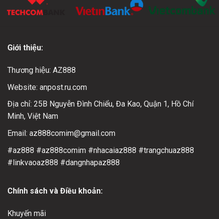
Giới thiệu:
Thương hiệu:
AZ888
Website:
anpost.ru.com
Địa chỉ:
25B Nguyễn Đình Chiểu, Đa Kao, Quận 1, Hồ Chí
Minh, Việt Nam
Email:
az888comim@gmail.com
#az888 #az888comim #nhacaiaz888 #trangchuaz888
#linkvaoaz888 #dangnhapaz888
Chính sách và Điều khoản:
Khuyến mãi