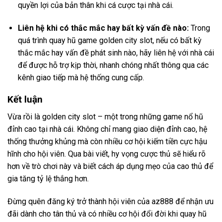
quyền lợi của bản thân khi cá cược tại nhà cái.
Liên hệ khi có thắc mắc hay bất kỳ vấn đề nào:
Trong
quá trình quay hũ game golden city slot, nếu có bất kỳ
thắc mắc hay vấn đề phát sinh nào, hãy liên hệ với nhà cái
để được hỗ trợ kịp thời, nhanh chóng nhất thông qua các
kênh giao tiếp mà hệ thống cung cấp.
Kết luận
Vừa rồi là golden city slot – một trong những game nổ hũ
đỉnh cao tại nhà cái. Không chỉ mang giao diện đỉnh cao, hệ
thống thưởng khủng mà còn nhiều cơ hội kiếm tiền cực hậu
hĩnh cho hội viên. Qua bài viết, hy vọng cược thủ sẽ hiểu rõ
hơn về trò chơi này và biết cách áp dụng mẹo của cao thủ để
gia tăng tỷ lệ thắng hơn.
Đừng quên đăng ký trở thành hội viên của az888 để nhận ưu
đãi dành cho tân thủ và có nhiều cơ hội đổi đời khi quay hũ