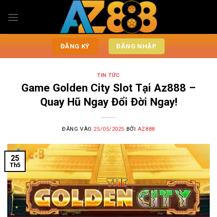
Bỏ
qua
nội
dung
ĐĂNG KÝ
ĐĂNG NHẬP
TIN TỨC
Game Golden City Slot Tại Az888 –
Quay Hũ Ngay Đổi Đời Ngay!
ĐĂNG VÀO
25/05/2025
BỞI
AZ888
25
Th5