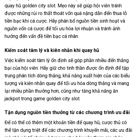
quay hũ golden city slot. Mẹo này sẽ giúp hội viên tránh
được những rủi ro thất thoát vốn quá nặng dẫn đến thua lỗ
tiền bạc khi cá cược. Hãy phân bổ nguồn tiền sinh hoạt và
nguồn vốn cá cược để tối ưu hóa lợi nhuận và tránh ảnh
hưởng đến vấn đề tiền bạc cá nhân.
Kiểm soát tâm lý và kiên nhẫn khi quay hũ
Việc kiểm soát tâm lý ổn định sẽ góp phần nhiều đến thắng
bại của hội viên. Hãy giữ cho tinh thần được ổn định để tập
trung phân tích dòng thắng, khả năng xuất hiện của các biểu
tượng và kiên nhẫn quay để tối ưu hóa dòng thắng và mang
lại nhiều phần thưởng hơn, cũng như tăng khả năng ăn
jackpot trong game golden city slot.
Tận dụng nguồn tiền thưởng từ các chương trình ưu đãi
Để có thể có thêm một khoản tiền để quay hũ, cược thủ có
thể tận dụng triệt để các chương trình khuyến mãi, các ưu đãi