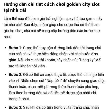
Hướng dẫn chi tiết cách chơi golden city slot
tại nhà cái
Làm thế nào để tham gia trải nghiệm quay hũ tựa game này
tại nhà cái? Sau đây, nhằm giúp cho cược thủ có thể tham
gia trò chơi, nhà cái sẽ cung cấp hướng dẫn các bước như
sau:
Bước 1:
Cược thủ truy cập đường link dẫn tới trang chủ
của nhà cái và thực hiện đăng nhập với các bước đơn
giản. Nếu chưa có tài khoản, hãy nhấn nút “Đăng ký” để
tạo tài khoản hội viên.
Bước 2:
Để có thể cá cược thực tế, cược thủ cần nạp tiền
vào ví. Nhấn chọn nút “Nạp tiền” để chuyển sang giao diện
thanh toán, chọn một phương thức thanh toán phù hợp,
làm theo hướng dẫn và số tiền sẽ được cập nhật chỉ
trong ít phút.
Bước 3:
Sau khi đã có tiền trong ví, tại trang chủ, nhấn