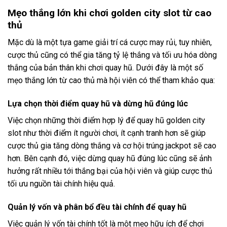
Mẹo thắng lớn khi chơi golden city slot từ cao
thủ
Mặc dù là một tựa game giải trí cá cược may rủi, tuy nhiên,
cược thủ cũng có thể gia tăng tỷ lệ thắng và tối ưu hóa dòng
thắng của bản thân khi chơi quay hũ. Dưới đây là một số
mẹo thắng lớn từ cao thủ mà hội viên có thể tham khảo qua:
Lựa chọn thời điểm quay hũ và dừng hũ đúng lúc
Việc chọn những thời điểm hợp lý để quay hũ golden city
slot như thời điểm ít người chơi, ít cạnh tranh hơn sẽ giúp
cược thủ gia tăng dòng thắng và cơ hội trúng jackpot sẽ cao
hơn. Bên cạnh đó, việc dừng quay hũ đúng lúc cũng sẽ ảnh
hưởng rất nhiều tới thắng bại của hội viên và giúp cược thủ
tối ưu nguồn tài chính hiệu quả.
Quản lý vốn và phân bổ đều tài chính để quay hũ
Việc quản lý vốn tài chính tốt là một mẹo hữu ích để chơi